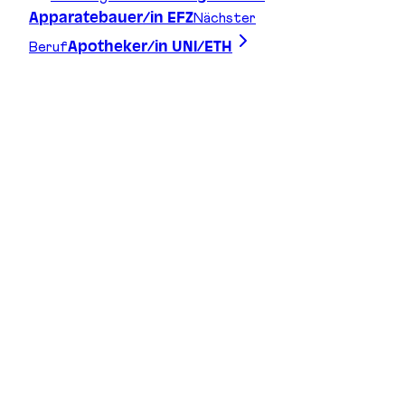
Nächster
Apparatebauer/in EFZ
Beruf
Apotheker/in UNI/ETH
Zeichne deine Linie, finde deinen Weg