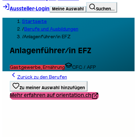
Aussteller-Login
Meine Auswahl
Suchen...
Startseite
/
Berufe und Ausbildungen
/
Anlagenführer/in EFZ
Anlagenführer/in EFZ
Gastgewerbe, Ernährung
CFC / AFP
Zurück zu den Berufen
Zu meiner Auswahl hinzufügen
Mehr erfahren auf orientation.ch
Ausbildungstyp
Berufliche Grundbildung