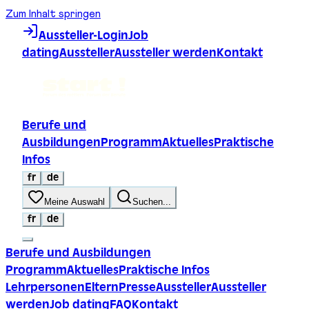
Zum Inhalt springen
Aussteller-Login
Job
dating
Aussteller
Aussteller werden
Kontakt
Berufe und
Ausbildungen
Programm
Aktuelles
Praktische
Infos
fr
de
Meine Auswahl
Suchen...
fr
de
Berufe und Ausbildungen
Programm
Aktuelles
Praktische Infos
Lehrpersonen
Eltern
Presse
Aussteller
Aussteller
werden
Job dating
FAQ
Kontakt