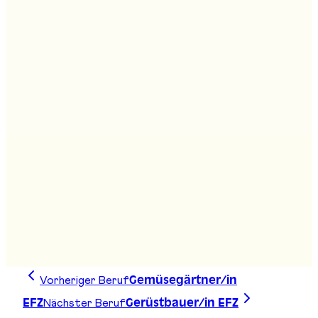
Agro-Kaufmann/frau HF
Stand
:
D01
Agrarpraktiker/in EBA
Stand
:
D14
Agro-Techniker/in HF
Stand
:
D01
Vorheriger Beruf
Gemüsegärtner/in
Nächster Beruf
EFZ
Gerüstbauer/in EFZ