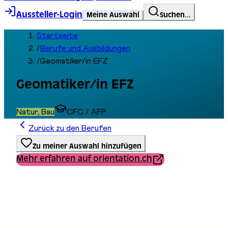
Aussteller-Login
Meine Auswahl
Suchen...
Startseite
/
Berufe und Ausbildungen
/
Geomatiker/in EFZ
Geomatiker/in EFZ
Natur, Bau
CFC / AFP
Zurück zu den Berufen
Zu meiner Auswahl hinzufügen
Mehr erfahren auf orientation.ch
Ausbildungstyp
Berufliche Grundbildung