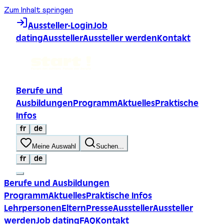
Zum Inhalt springen
Aussteller-Login
Job
dating
Aussteller
Aussteller werden
Kontakt
Berufe und
Ausbildungen
Programm
Aktuelles
Praktische
Infos
fr
de
Meine Auswahl
Suchen...
fr
de
Berufe und Ausbildungen
Programm
Aktuelles
Praktische Infos
Lehrpersonen
Eltern
Presse
Aussteller
Aussteller
werden
Job dating
FAQ
Kontakt