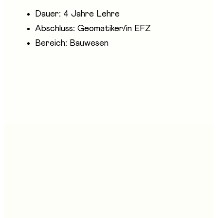
Dauer: 4 Jahre Lehre
Abschluss: Geomatiker/in EFZ
Bereich: Bauwesen
Anwesende Unternehmen
geofribourg - Association des ingénieurs
géomètres, spécialistes de la géomatique et de la
gestion du territoire
login Berufsbildung AG