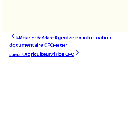
Assistant/e-constructeur/trice de voies
ferrées AFP
Stand
:
B07
Métier précédent
Agent/e en information
Métier
documentaire CFC
suivant
Agriculteur/trice CFC
Trace ta ligne, choisis ta voie