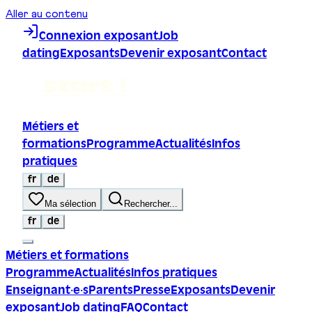
Aller au contenu
Connexion exposant
Job
dating
Exposants
Devenir exposant
Contact
Métiers et
formations
Programme
Actualités
Infos
pratiques
fr
de
Ma sélection
Rechercher...
fr
de
Métiers et formations
Programme
Actualités
Infos pratiques
Enseignant·e·s
Parents
Presse
Exposants
Devenir
exposant
Job dating
FAQ
Contact