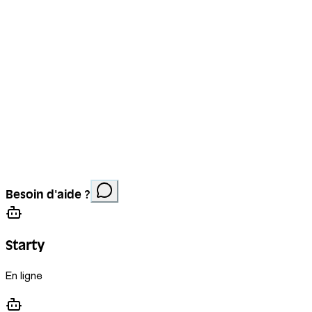
Mentions légales
Protection des données
Cookies
Site réalisé par
Anorac Studio
Crédit photo :
Besoin d'aide ?
Stemutz
Starty
En ligne