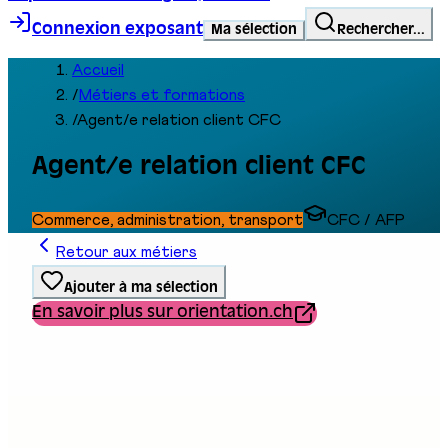
Connexion exposant
Ma sélection
Rechercher...
Accueil
/
Métiers et formations
/
Agent/e relation client CFC
Agent/e relation client CFC
Commerce, administration, transport
CFC / AFP
Retour aux métiers
Ajouter à ma sélection
En savoir plus sur orientation.ch
Type de formation
Formation professionnelle