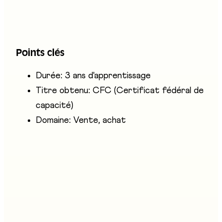
fidélisation et la recherche de nouveaux
clients, ainsi que l'organisation administrative.
Ces professionnels travaillent dans des centres
Points clés
de services à la clientèle (call centers).
Durée: 3 ans d'apprentissage
Titre obtenu: CFC (Certificat fédéral de
capacité)
Domaine: Vente, achat
Entreprises présentes