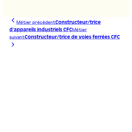
Stand
:
D01
Métier précédent
Constructeur/trice
Métier
d'appareils industriels CFC
suivant
Constructeur/trice de voies ferrées CFC
Trace ta ligne, choisis ta voie