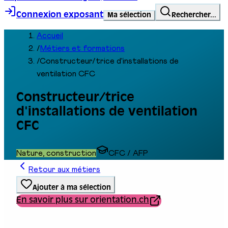
Connexion exposant
Ma sélection
Rechercher...
Accueil
/
Métiers et formations
/
Constructeur/trice d'installations de
ventilation CFC
Constructeur/trice
d'installations de ventilation
CFC
Nature, construction
CFC / AFP
Retour aux métiers
Ajouter à ma sélection
En savoir plus sur orientation.ch