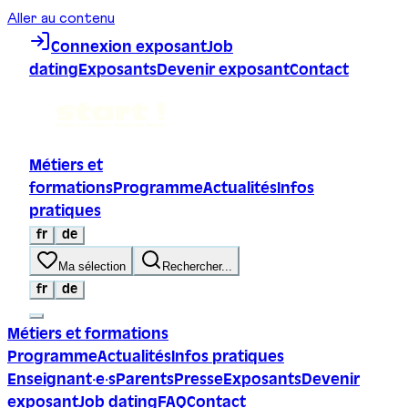
Aller au contenu
Connexion exposant
Job
dating
Exposants
Devenir exposant
Contact
Métiers et
formations
Programme
Actualités
Infos
pratiques
fr
de
Ma sélection
Rechercher...
fr
de
Métiers et formations
Programme
Actualités
Infos pratiques
Enseignant·e·s
Parents
Presse
Exposants
Devenir
exposant
Job dating
FAQ
Contact