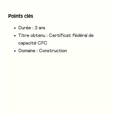
l'orientation montage, tu poses, mets en
service ou démontes des installations sur les
Points clés
chantiers.
Durée : 3 ans
Titre obtenu : Certificat fédéral de
capacité CFC
Domaine : Construction
Entreprises présentes
suissetec Fribourg