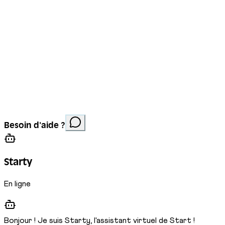
Mentions légales
Protection des données
Cookies
Site réalisé par
Anorac Studio
Crédit photo :
Besoin d'aide ?
Stemutz
Starty
En ligne
Bonjour ! Je suis Starty, l'assistant virtuel de Start !