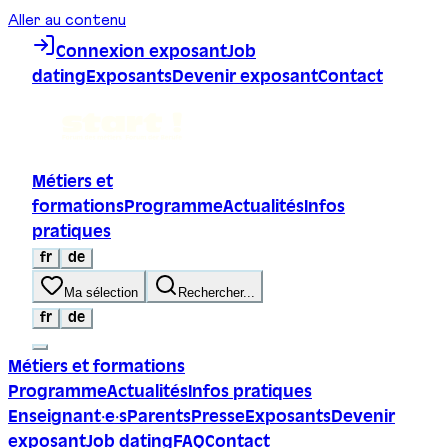
Aller au contenu
Connexion exposant
Job
dating
Exposants
Devenir exposant
Contact
Métiers et
formations
Programme
Actualités
Infos
pratiques
fr
de
Ma sélection
Rechercher...
fr
de
Métiers et formations
Programme
Actualités
Infos pratiques
Enseignant·e·s
Parents
Presse
Exposants
Devenir
exposant
Job dating
FAQ
Contact