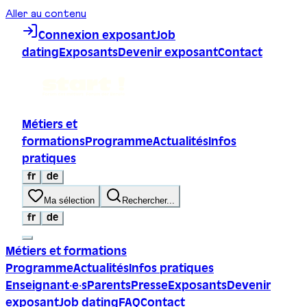
Aller au contenu
Connexion exposant
Job
dating
Exposants
Devenir exposant
Contact
Métiers et
formations
Programme
Actualités
Infos
pratiques
fr
de
Ma sélection
Rechercher...
fr
de
Métiers et formations
Programme
Actualités
Infos pratiques
Enseignant·e·s
Parents
Presse
Exposants
Devenir
exposant
Job dating
FAQ
Contact