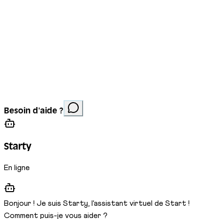
Mentions légales
Protection des données
Cookies
Site réalisé par
Anorac Studio
Crédit photo :
Besoin d'aide ?
Stemutz
Starty
En ligne
Bonjour ! Je suis Starty, l'assistant virtuel de Start !
Comment puis-je vous aider ?