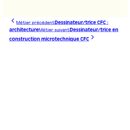
Stand
:
D01
Métier précédent
Dessinateur/trice CFC :
Métier suivant
architecture
Dessinateur/trice en
construction microtechnique CFC
Trace ta ligne, choisis ta voie