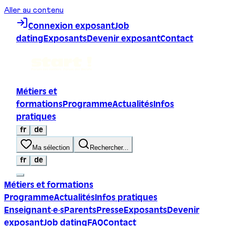
Aller au contenu
Connexion exposant
Job
dating
Exposants
Devenir exposant
Contact
Métiers et
formations
Programme
Actualités
Infos
pratiques
fr
de
Ma sélection
Rechercher...
fr
de
Métiers et formations
Programme
Actualités
Infos pratiques
Enseignant·e·s
Parents
Presse
Exposants
Devenir
exposant
Job dating
FAQ
Contact