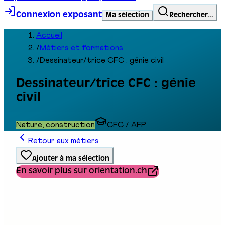
Connexion exposant
Ma sélection
Rechercher...
Accueil
/
Métiers et formations
/
Dessinateur/trice CFC : génie civil
Dessinateur/trice CFC : génie
civil
Nature, construction
CFC / AFP
Retour aux métiers
Ajouter à ma sélection
En savoir plus sur orientation.ch
Type de formation