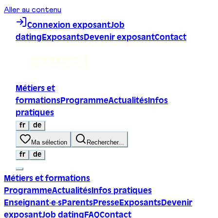
Aller au contenu
Connexion exposant
Job
dating
Exposants
Devenir exposant
Contact
Métiers et
formations
Programme
Actualités
Infos
pratiques
fr
de
Ma sélection
Rechercher...
fr
de
Métiers et formations
Programme
Actualités
Infos pratiques
Enseignant·e·s
Parents
Presse
Exposants
Devenir
exposant
Job dating
FAQ
Contact