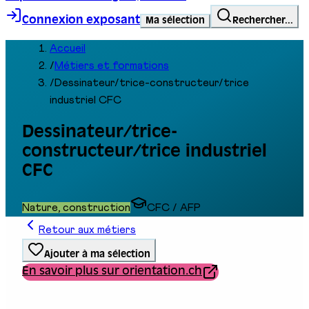
Connexion exposant
Ma sélection
Rechercher...
Accueil
/
Métiers et formations
/
Dessinateur/trice-constructeur/trice
industriel CFC
Dessinateur/trice-
constructeur/trice industriel
CFC
Nature, construction
CFC / AFP
Retour aux métiers
Ajouter à ma sélection
En savoir plus sur orientation.ch