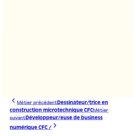
Stand
:
D01
Agropraticien/ne AFP
Stand
:
D14
Agro-technicien/ne ES
Stand
:
D01
Métier précédent
Dessinateur/trice en
Métier
construction microtechnique CFC
suivant
Développeur/euse de business
numérique CFC /