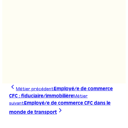
Agent/e de transports publics CFC
Stand
:
B05, B07
Agent/e relation client CFC
Stand
:
B07
Métier précédent
Employé/e de commerce
Métier
CFC : fiduciaire/immobilière
suivant
Employé/e de commerce CFC dans le
monde de transport