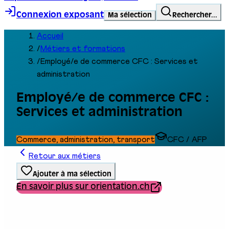
Connexion exposant
Ma sélection
Rechercher...
Accueil
/
Métiers et formations
/
Employé/e de commerce CFC : Services et
administration
Employé/e de commerce CFC :
Services et administration
Commerce, administration, transport
CFC / AFP
Retour aux métiers
Ajouter à ma sélection
En savoir plus sur orientation.ch