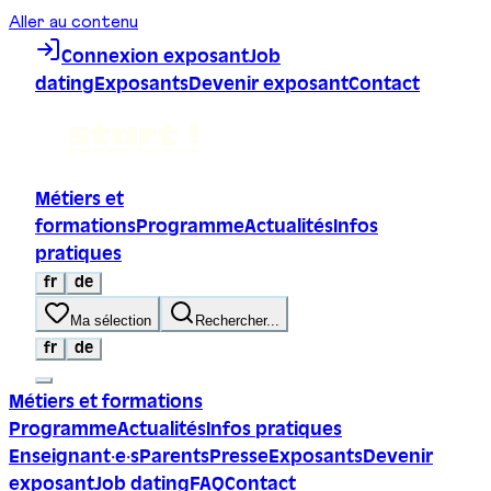
Aller au contenu
Connexion exposant
Job
dating
Exposants
Devenir exposant
Contact
Métiers et
formations
Programme
Actualités
Infos
pratiques
fr
de
Ma sélection
Rechercher...
fr
de
Métiers et formations
Programme
Actualités
Infos pratiques
Enseignant·e·s
Parents
Presse
Exposants
Devenir
exposant
Job dating
FAQ
Contact