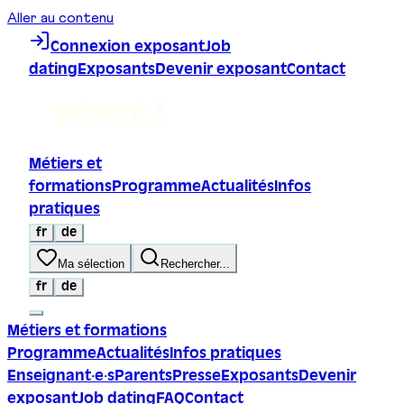
Aller au contenu
Connexion exposant
Job
dating
Exposants
Devenir exposant
Contact
Métiers et
formations
Programme
Actualités
Infos
pratiques
fr
de
Ma sélection
Rechercher...
fr
de
Métiers et formations
Programme
Actualités
Infos pratiques
Enseignant·e·s
Parents
Presse
Exposants
Devenir
exposant
Job dating
FAQ
Contact