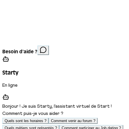
Mentions légales
Protection des données
Cookies
Site réalisé par
Anorac Studio
Crédit photo :
Besoin d'aide ?
Stemutz
Starty
En ligne
Bonjour ! Je suis Starty, l'assistant virtuel de Start !
Comment puis-je vous aider ?
Quels sont les horaires ?
Comment venir au forum ?
Quels métiers sont présentés ?
Comment participer au Job dating ?