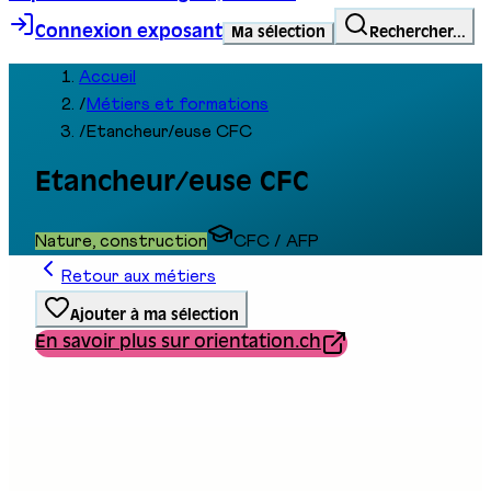
Connexion exposant
Ma sélection
Rechercher...
Accueil
/
Métiers et formations
/
Etancheur/euse CFC
Etancheur/euse CFC
Nature, construction
CFC / AFP
Retour aux métiers
Ajouter à ma sélection
En savoir plus sur orientation.ch
Type de formation
Formation professionnelle