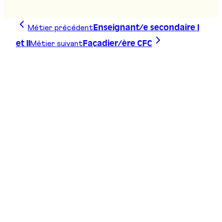
Stand
:
D01
Métier précédent
Enseignant/e secondaire I
Métier suivant
et II
Façadier/ère CFC
Trace ta ligne, choisis ta voie