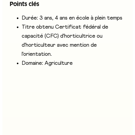
Points clés
esthétique.
Durée: 3 ans, 4 ans en école à plein temps
Titre obtenu Certificat fédéral de
capacité (CFC) d'horticultrice ou
d'horticulteur avec mention de
l'orientation.
Domaine: Agriculture
Entreprises présentes
Les Métiers de la Terre - Service des forêts et de la
nature, AGRI Fribourg, Jardin Suisse/FR