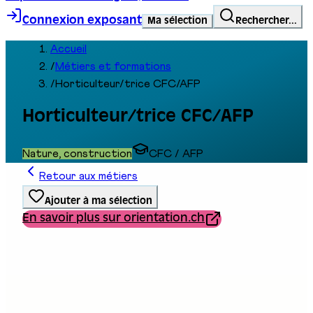
Connexion exposant
Ma sélection
Rechercher...
Accueil
/
Métiers et formations
/
Horticulteur/trice CFC/AFP
Horticulteur/trice CFC/AFP
Nature, construction
CFC / AFP
Retour aux métiers
Ajouter à ma sélection
En savoir plus sur orientation.ch
Type de formation
Formation professionnelle