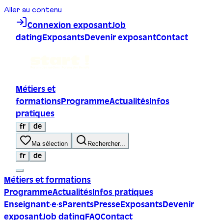
Aller au contenu
Connexion exposant
Job
dating
Exposants
Devenir exposant
Contact
Métiers et
formations
Programme
Actualités
Infos
pratiques
fr
de
Ma sélection
Rechercher...
fr
de
Métiers et formations
Programme
Actualités
Infos pratiques
Enseignant·e·s
Parents
Presse
Exposants
Devenir
exposant
Job dating
FAQ
Contact