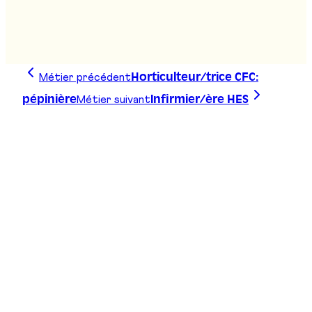
Agro-technicien/ne ES
Stand
:
D01
Métier précédent
Horticulteur/trice CFC:
Métier suivant
pépinière
Infirmier/ère HES
Trace ta ligne, choisis ta voie