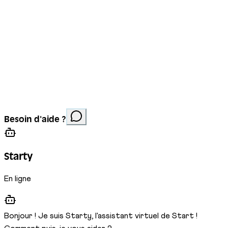
Mentions légales
Protection des données
Cookies
Site réalisé par
Anorac Studio
Crédit photo :
Besoin d'aide ?
Stemutz
Starty
En ligne
Bonjour ! Je suis Starty, l'assistant virtuel de Start !