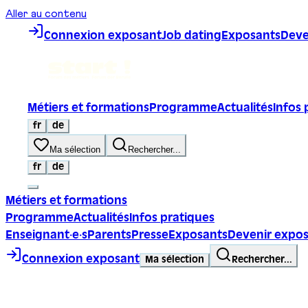
Aller au contenu
Connexion exposant
Job dating
Exposants
Deve
Métiers et formations
Programme
Actualités
Infos 
fr
de
Ma sélection
Rechercher...
fr
de
Métiers et formations
Programme
Actualités
Infos pratiques
Enseignant·e·s
Parents
Presse
Exposants
Devenir expo
Connexion exposant
Ma sélection
Rechercher...