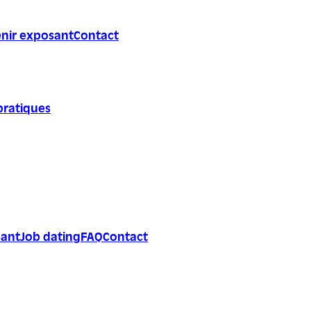
nir exposant
Contact
pratiques
sant
Job dating
FAQ
Contact