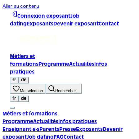
Aller au contenu
Connexion exposant
Job
dating
Exposants
Devenir exposant
Contact
Métiers et
formations
Programme
Actualités
Infos
pratiques
fr
de
Ma sélection
Rechercher...
fr
de
Métiers et formations
Programme
Actualités
Infos pratiques
Enseignant·e·s
Parents
Presse
Exposants
Devenir
exposant
Job dating
FAQ
Contact