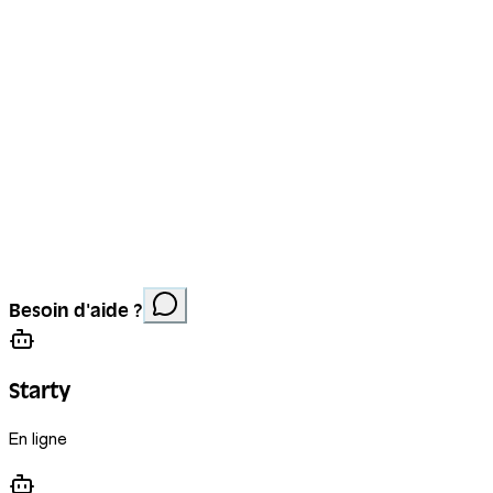
Mentions légales
Protection des données
Cookies
Site réalisé par
Anorac Studio
Crédit photo :
Besoin d'aide ?
Stemutz
Starty
En ligne