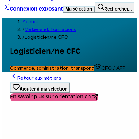
Connexion exposant
Ma sélection
Rechercher...
Accueil
/
Métiers et formations
/
Logisticien/ne CFC
Logisticien/ne CFC
Commerce, administration, transport
CFC / AFP
Retour aux métiers
Ajouter à ma sélection
En savoir plus sur orientation.ch
Type de formation
Formation professionnelle