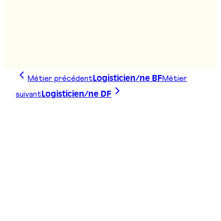
Agent/e relation client CFC
Stand
:
B07
Métier précédent
Métier
Logisticien/ne BF
suivant
Logisticien/ne DF
Trace ta ligne, choisis ta voie