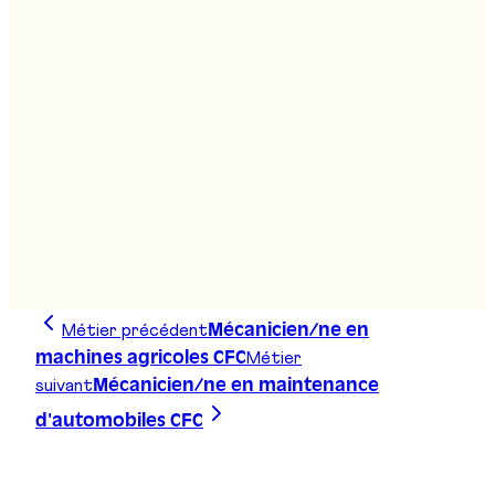
Agropraticien/ne AFP
Stand
:
D14
Agro-technicien/ne ES
Stand
:
D01
Métier précédent
Mécanicien/ne en
Métier
machines agricoles CFC
suivant
Mécanicien/ne en maintenance
d'automobiles CFC