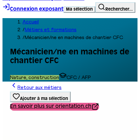
Connexion exposant
Ma sélection
Rechercher...
Accueil
/
Métiers et formations
/
Mécanicien/ne en machines de chantier CFC
Mécanicien/ne en machines de
chantier CFC
Nature, construction
CFC / AFP
Retour aux métiers
Ajouter à ma sélection
En savoir plus sur orientation.ch
Type de formation