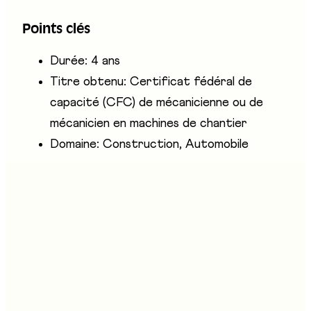
d'éléments électriques, électroniques ou
Points clés
pneumatiques.
Durée: 4 ans
Titre obtenu: Certificat fédéral de
capacité (CFC) de mécanicienne ou de
mécanicien en machines de chantier
Domaine: Construction, Automobile
Entreprises présentes
Les métiers du métal (Metaltec FR, Agrotec FR,
Farriertec CH