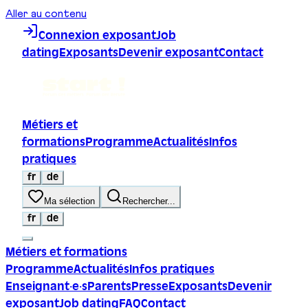
Aller au contenu
Connexion exposant
Job
dating
Exposants
Devenir exposant
Contact
Métiers et
formations
Programme
Actualités
Infos
pratiques
fr
de
Ma sélection
Rechercher...
fr
de
Métiers et formations
Programme
Actualités
Infos pratiques
Enseignant·e·s
Parents
Presse
Exposants
Devenir
exposant
Job dating
FAQ
Contact