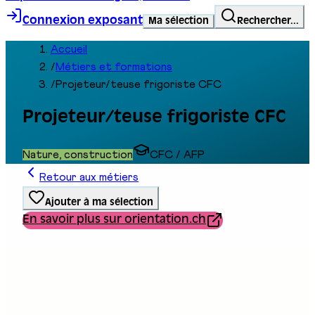
Connexion exposant
Ma sélection
Rechercher...
Accueil
/
Métiers et formations
/
Projeteur/teuse frigoriste CFC
Projeteur/teuse frigoriste CFC
Nature, construction
CFC / AFP
Retour aux métiers
Ajouter à ma sélection
En savoir plus sur orientation.ch
Type de formation
Formation professionnelle