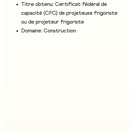
Titre obtenu: Certificat fédéral de
capacité (CFC) de projeteuse frigoriste
ou de projeteur frigoriste
Domaine: Construction
Métiers similaires
Agent/e d'exploitation CFC
Stand
:
B05, B07, E03, E12
Agriculteur/trice CFC
Stand
:
D14