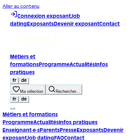
Aller au contenu
Connexion exposant
Job
dating
Exposants
Devenir exposant
Contact
Métiers et
formations
Programme
Actualités
Infos
pratiques
fr
de
Ma sélection
Rechercher...
fr
de
Métiers et formations
Programme
Actualités
Infos pratiques
Enseignant·e·s
Parents
Presse
Exposants
Devenir
exposant
Job dating
FAQ
Contact