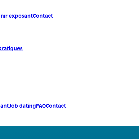
nir exposant
Contact
pratiques
sant
Job dating
FAQ
Contact