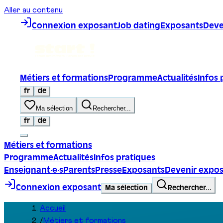
Aller au contenu
Connexion exposant
Job dating
Exposants
Deve
Métiers et formations
Programme
Actualités
Infos 
fr
de
Ma sélection
Rechercher...
fr
de
Métiers et formations
Programme
Actualités
Infos pratiques
Enseignant·e·s
Parents
Presse
Exposants
Devenir expo
Connexion exposant
Ma sélection
Rechercher...
Accueil
/
Métiers et formations