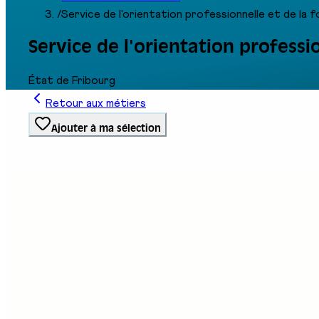
/
Service de l'orientation professionnelle et de la
Service de l'orientation professi
État de Fribourg
Retour aux métiers
Ajouter à ma sélection
Type de formation
École / Service
Stand au salon
A01
Description