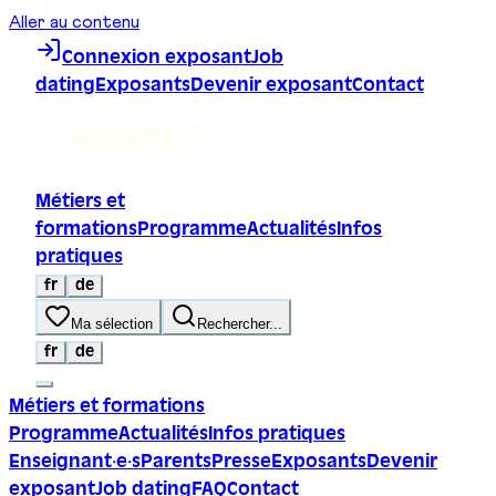
Aller au contenu
Connexion exposant
Job
dating
Exposants
Devenir exposant
Contact
Métiers et
formations
Programme
Actualités
Infos
pratiques
fr
de
Ma sélection
Rechercher...
fr
de
Métiers et formations
Programme
Actualités
Infos pratiques
Enseignant·e·s
Parents
Presse
Exposants
Devenir
exposant
Job dating
FAQ
Contact