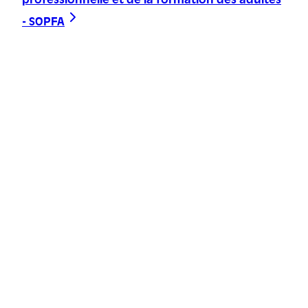
professionnelle et de la formation des adultes
- SOPFA
Trace ta ligne, choisis ta voie