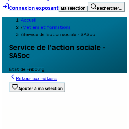
Connexion exposant
Ma sélection
Rechercher...
Accueil
/
Métiers et formations
/
Service de l'action sociale - SASoc
Service de l'action sociale -
SASoc
État de Fribourg
Retour aux métiers
Ajouter à ma sélection
Type de formation
École / Service