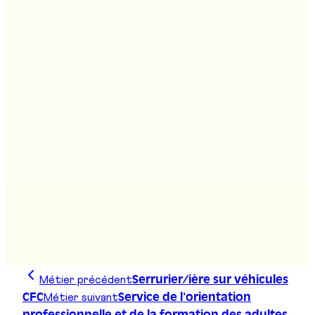
Stand
:
A01, F06
Service de la formation professionnelle -
SFP
Stand
:
A01
Service de l'orientation professionnelle et
de la formation des adultes - SOPFA
Stand
:
A01
Métier précédent
Serrurier/ière sur véhicules
Métier suivant
CFC
Service de l'orientation