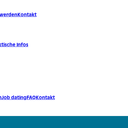
r werden
Kontakt
tische Infos
n
Job dating
FAQ
Kontakt