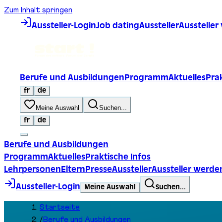
Zum Inhalt springen
Aussteller-Login
Job dating
Aussteller
Ausstelle
Berufe und Ausbildungen
Programm
Aktuelles
Prak
fr
de
Meine Auswahl
Suchen...
fr
de
Berufe und Ausbildungen
Programm
Aktuelles
Praktische Infos
Lehrpersonen
Eltern
Presse
Aussteller
Aussteller werde
Aussteller-Login
Meine Auswahl
Suchen...
Startseite
/
Berufe und Ausbildungen