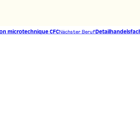
Nächster Beruf
ion microtechnique CFC
Detailhandelsfa