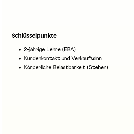
Detailhandelsassistentinnen und Detailhandelsass
Unter der Verantwortung einer vorgesetzten Perso
auf. Sie sorgen ausserdem für die Präsentation de
Schlüsselpunkte
Verkaufsräume bei.
2-jährige Lehre (EBA)
Kundenkontakt und Verkaufssinn
Körperliche Belastbarkeit (Stehen)
nwesende Unternehmen
sociation des artisans boulangers-pâtissiers-confiseurs du 