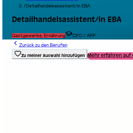
/
Detailhandelsassistent/in EBA
Detailhandelsassistent/in EBA
Gastgewerbe, Ernährung
CFC / AFP
Zurück zu den Berufen
Mehr erfahren auf 
Zu meiner Auswahl hinzufügen
Ausbildungstyp
Berufliche Grundbildung
Stand an der Messe
C02
Beschreibung