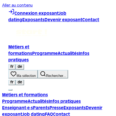
Aller au contenu
Connexion exposant
Job
dating
Exposants
Devenir exposant
Contact
Métiers et
formations
Programme
Actualités
Infos
pratiques
fr
de
Ma sélection
Rechercher...
fr
de
Métiers et formations
Programme
Actualités
Infos pratiques
Enseignant·e·s
Parents
Presse
Exposants
Devenir
exposant
Job dating
FAQ
Contact