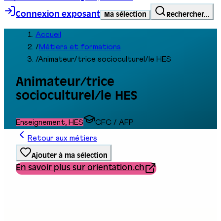
Connexion exposant
Ma sélection
Rechercher...
Accueil
/
Métiers et formations
/
Animateur/trice socioculturel/le HES
Animateur/trice
socioculturel/le HES
Enseignement, HES
CFC / AFP
Retour aux métiers
Ajouter à ma sélection
En savoir plus sur orientation.ch
Type de formation