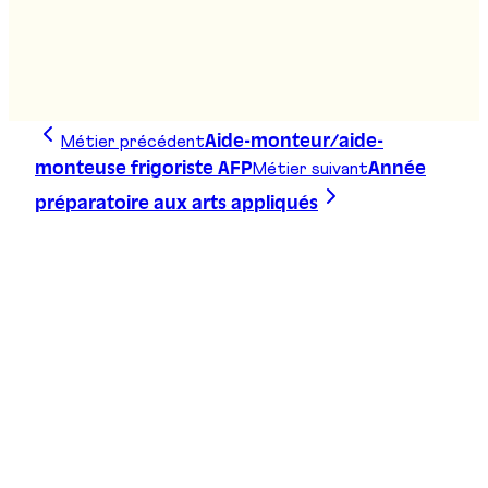
Bachelor sciences forestières
Stand
:
D14, F04
Métier précédent
Aide-monteur/aide-
Métier suivant
monteuse frigoriste AFP
Année
préparatoire aux arts appliqués
Trace ta ligne, choisis ta voie