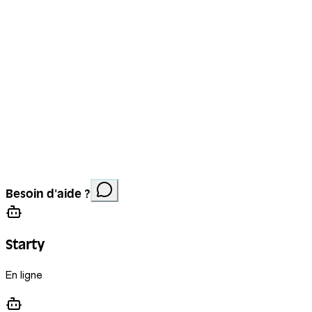
Mentions légales
Protection des données
Cookies
Site réalisé par
Anorac Studio
Crédit photo :
Besoin d'aide ?
Stemutz
Starty
En ligne