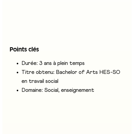
l'accompagnement et l'intervention, l'analyse et
la conception de projets, ainsi que la gestion et
l'administration. Ils travaillent comme
concepteurs, médiateurs et organisateurs,
souvent le soir, en fin de semaine ou pendant
Points clés
les vacances.
Durée: 3 ans à plein temps
Titre obtenu: Bachelor of Arts HES-SO
en travail social
Domaine: Social, enseignement
Entreprises présentes