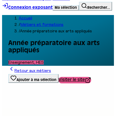
Connexion exposant
Ma sélection
Rechercher...
Accueil
/
Métiers et formations
/
Année préparatoire aux arts appliqués
Année préparatoire aux arts
appliqués
Enseignement, HES
Retour aux métiers
Visiter le site
Ajouter à ma sélection
Type de formation
École / Service