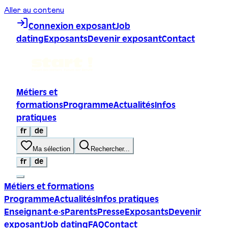
Aller au contenu
Connexion exposant
Job
dating
Exposants
Devenir exposant
Contact
Métiers et
formations
Programme
Actualités
Infos
pratiques
fr
de
Ma sélection
Rechercher...
fr
de
Métiers et formations
Programme
Actualités
Infos pratiques
Enseignant·e·s
Parents
Presse
Exposants
Devenir
exposant
Job dating
FAQ
Contact