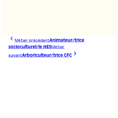
Bachelor sciences forestières
Stand
:
D14, F04
Métier précédent
Animateur/trice
Métier
socioculturel/le HES
suivant
Arboriculteur/trice CFC
Trace ta ligne, choisis ta voie