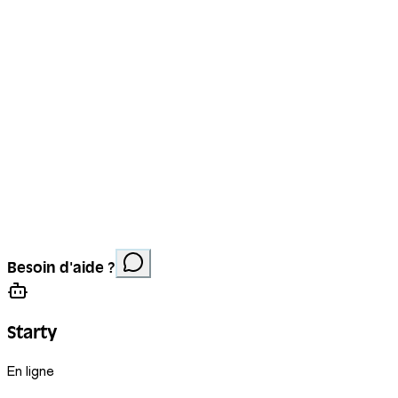
Mentions légales
Protection des données
Cookies
Site réalisé par
Anorac Studio
Crédit photo :
Besoin d'aide ?
Stemutz
Starty
En ligne