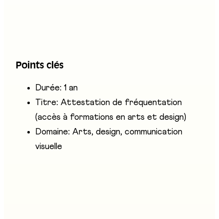
(histoire de l'art, culture générale). Elle prépare
notamment aux CFC artistiques (graphiste,
polydesigner 3D, céramiste, photographe) ainsi
qu'aux écoles supérieures et HES en art et
Points clés
design.
Durée: 1 an
Titre: Attestation de fréquentation
(accès à formations en arts et design)
Domaine: Arts, design, communication
visuelle
Entreprises présentes