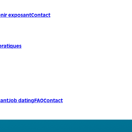
nir exposant
Contact
pratiques
sant
Job dating
FAQ
Contact