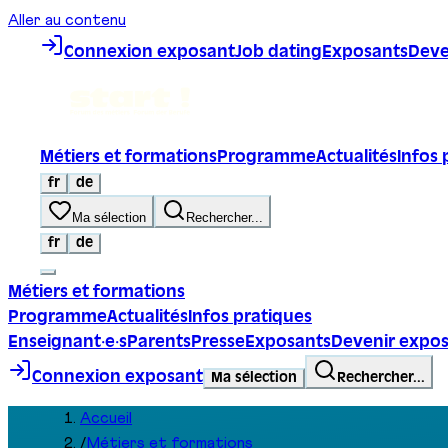
Aller au contenu
Connexion exposant
Job dating
Exposants
Deve
Métiers et formations
Programme
Actualités
Infos 
fr
de
Ma sélection
Rechercher...
fr
de
Métiers et formations
Programme
Actualités
Infos pratiques
Enseignant·e·s
Parents
Presse
Exposants
Devenir expo
Connexion exposant
Ma sélection
Rechercher...
Accueil
/
Métiers et formations