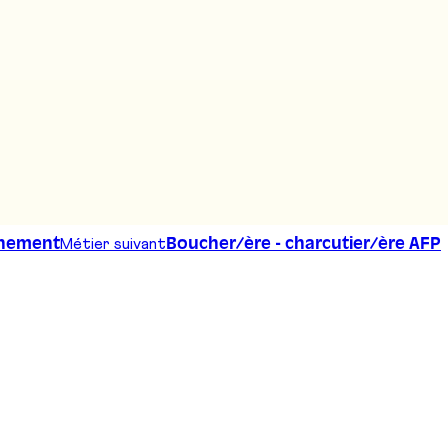
Métier suivant
nnement
Boucher/ère - charcutier/ère AFP