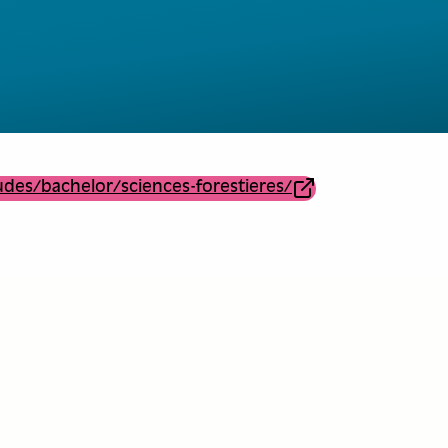
udes/bachelor/sciences-forestieres/