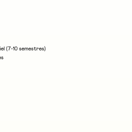
tre humain, la nature et l’environnement. Pour satisfaire
ières vous fournit les connaissances spécifiques que ce
et des excursions passionnantes vous préparent de maniè
el (7-10 semestres)
es
e HAFL