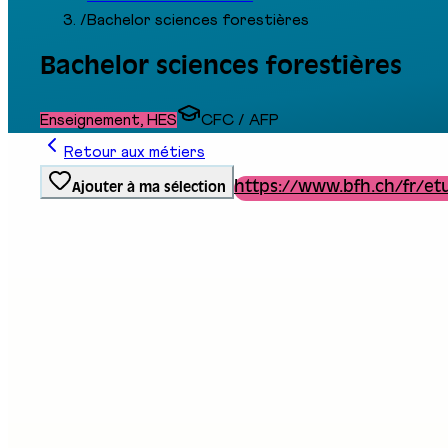
/
Bachelor sciences forestières
Bachelor sciences forestières
Enseignement, HES
CFC / AFP
Retour aux métiers
https://www.bfh.ch/fr/et
Ajouter à ma sélection
Type de formation
Formation professionnelle
Stand au salon
D14
F04
Description