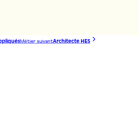
Métier suivant
ppliqués
Architecte HES