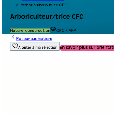
/
Arboriculteur/trice CFC
Arboriculteur/trice CFC
Nature, construction
CFC / AFP
Retour aux métiers
En savoir plus sur orientat
Ajouter à ma sélection
Type de formation
Formation professionnelle
Stand au salon
D14
Description