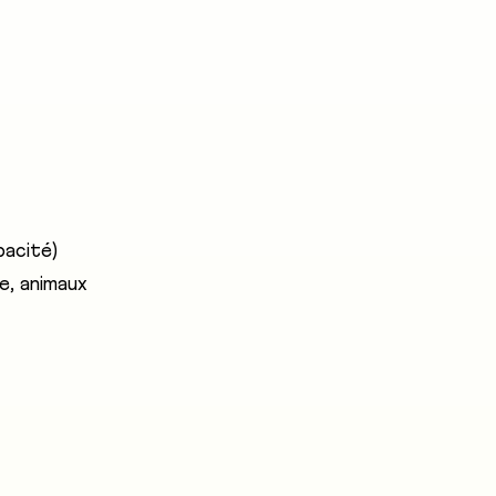
s en tous genres. Il/elle plante les cultures fruitières, 
més. Les principales activités comprennent la préparati
 et la gestion de l'exploitation. Ces professionnels trava
xploitation d'un domaine arboricole ou en sont propriéta
pacité)
re, animaux
RI Fribourg, Jardin Suisse/FR