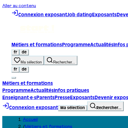
Aller au contenu
Connexion exposant
Job dating
Exposants
Deve
Métiers et formations
Programme
Actualités
Infos 
fr
de
Ma sélection
Rechercher...
fr
de
Métiers et formations
Programme
Actualités
Infos pratiques
Enseignant·e·s
Parents
Presse
Exposants
Devenir expo
Connexion exposant
Ma sélection
Rechercher...
Accueil
/
Métiers et formations