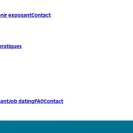
nir exposant
Contact
pratiques
sant
Job dating
FAQ
Contact