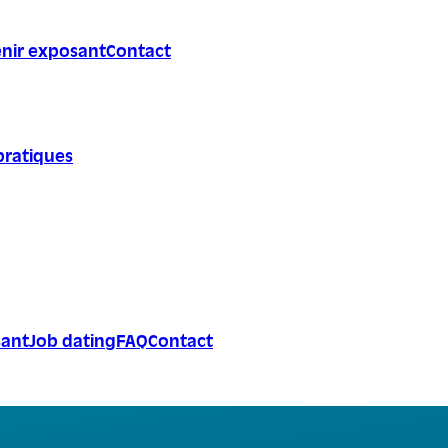
nir exposant
Contact
pratiques
sant
Job dating
FAQ
Contact