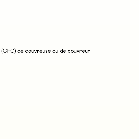
t l'étanchéité de toits inclinés, dans des bâtiments neu
étalliques adaptées à la forme du toit et au genre d'éd
ique particuliers.
é (CFC) de couvreuse ou de couvreur