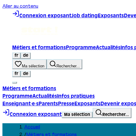
Aller au contenu
Connexion exposant
Job dating
Exposants
Deve
Métiers et formations
Programme
Actualités
Infos 
fr
de
Ma sélection
Rechercher...
fr
de
Métiers et formations
Programme
Actualités
Infos pratiques
Enseignant·e·s
Parents
Presse
Exposants
Devenir expo
Connexion exposant
Ma sélection
Rechercher...
Accueil
/
Métiers et formations