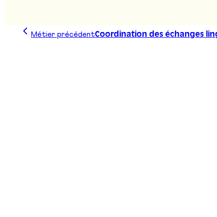
Métier précédent
Coordination des échanges lin
Trace ta ligne, choisis ta voie