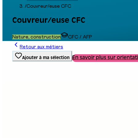
/
Couvreur/euse CFC
Couvreur/euse CFC
Nature, construction
CFC / AFP
Retour aux métiers
En savoir plus sur orientat
Ajouter à ma sélection
Type de formation
Formation professionnelle
Stand au salon
D13
Description