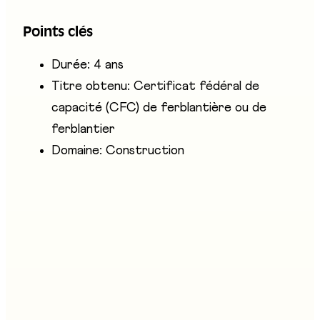
en rénovation, répondant à des critères de
Points clés
durabilité et d’esthétique.
Durée: 4 ans
Titre obtenu: Certificat fédéral de
capacité (CFC) de ferblantière ou de
ferblantier
Domaine: Construction
Entreprises présentes
suissetec Fribourg