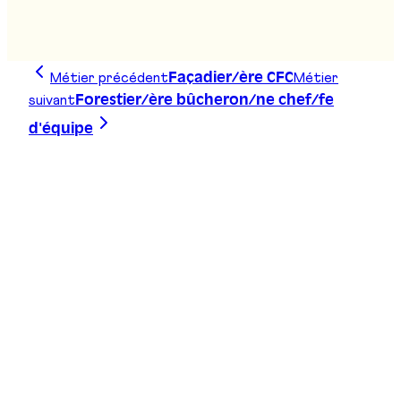
Stand
:
D01
Métier précédent
Métier
Façadier/ère CFC
suivant
Forestier/ère bûcheron/ne chef/fe
d'équipe
Trace ta ligne, choisis ta voie