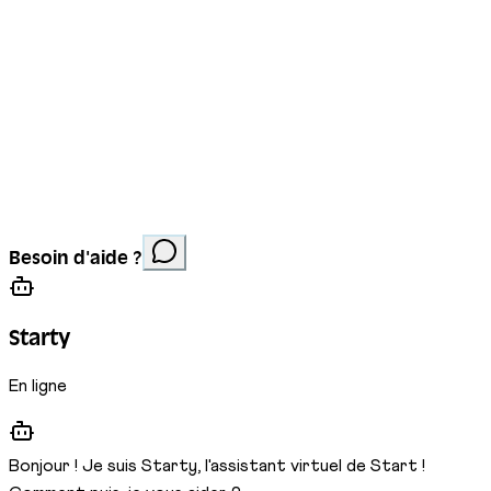
Mentions légales
Protection des données
Cookies
Site réalisé par
Anorac Studio
Crédit photo :
Besoin d'aide ?
Stemutz
Starty
En ligne
Bonjour ! Je suis Starty, l'assistant virtuel de Start !