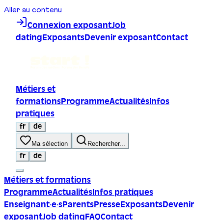
Aller au contenu
Connexion exposant
Job
dating
Exposants
Devenir exposant
Contact
Métiers et
formations
Programme
Actualités
Infos
pratiques
fr
de
Ma sélection
Rechercher...
fr
de
Métiers et formations
Programme
Actualités
Infos pratiques
Enseignant·e·s
Parents
Presse
Exposants
Devenir
exposant
Job dating
FAQ
Contact