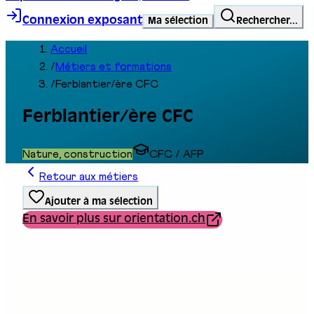
Connexion exposant
Ma sélection
Rechercher...
Accueil
/
Métiers et formations
/
Ferblantier/ère CFC
Ferblantier/ère CFC
Nature, construction
CFC / AFP
Retour aux métiers
Ajouter à ma sélection
En savoir plus sur orientation.ch
Type de formation
Formation professionnelle