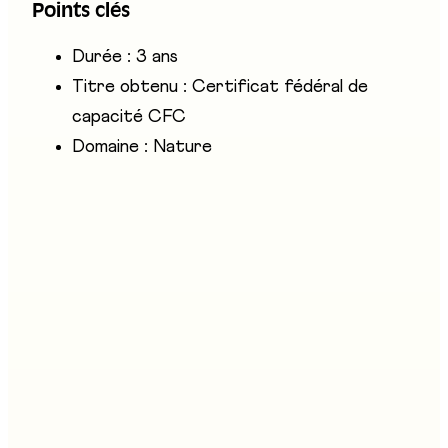
Points clés
de la flore.
Durée : 3 ans
Titre obtenu : Certificat fédéral de
capacité CFC
Domaine : Nature
Entreprises présentes
Les Métiers de la Terre - Service des forêts et de la
nature, AGRI Fribourg, Jardin Suisse/FR