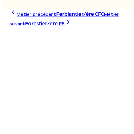
Stand
:
D01
Métier précédent
Métier
Ferblantier/ère CFC
suivant
Forestier/ère ES
Trace ta ligne, choisis ta voie