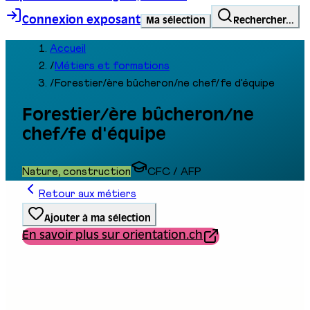
Connexion exposant
Ma sélection
Rechercher...
Accueil
/
Métiers et formations
/
Forestier/ère bûcheron/ne chef/fe d'équipe
Forestier/ère bûcheron/ne
chef/fe d'équipe
Nature, construction
CFC / AFP
Retour aux métiers
Ajouter à ma sélection
En savoir plus sur orientation.ch
Type de formation