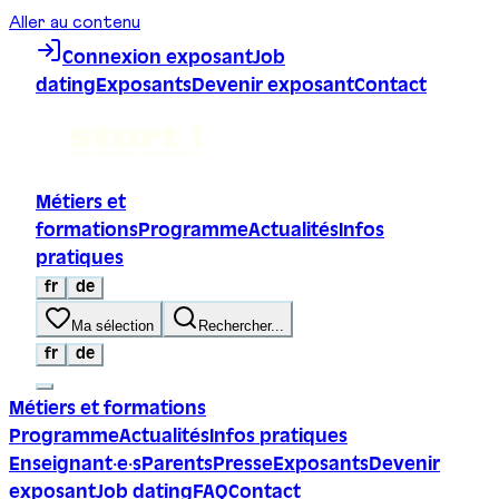
Aller au contenu
Connexion exposant
Job
dating
Exposants
Devenir exposant
Contact
Métiers et
formations
Programme
Actualités
Infos
pratiques
fr
de
Ma sélection
Rechercher...
fr
de
Métiers et formations
Programme
Actualités
Infos pratiques
Enseignant·e·s
Parents
Presse
Exposants
Devenir
exposant
Job dating
FAQ
Contact