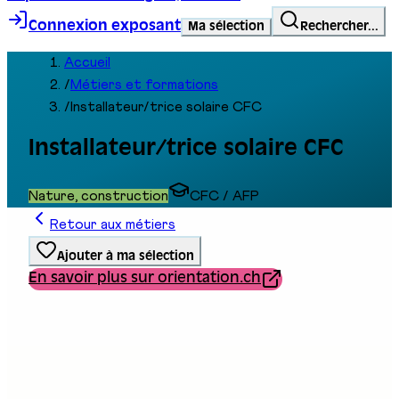
Connexion exposant
Ma sélection
Rechercher...
Accueil
/
Métiers et formations
/
Installateur/trice solaire CFC
Installateur/trice solaire CFC
Nature, construction
CFC / AFP
Retour aux métiers
Ajouter à ma sélection
En savoir plus sur orientation.ch
Type de formation
Formation professionnelle