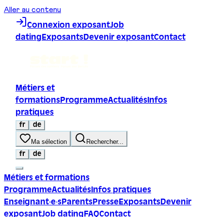
Aller au contenu
Connexion exposant
Job
dating
Exposants
Devenir exposant
Contact
Métiers et
formations
Programme
Actualités
Infos
pratiques
fr
de
Ma sélection
Rechercher...
fr
de
Métiers et formations
Programme
Actualités
Infos pratiques
Enseignant·e·s
Parents
Presse
Exposants
Devenir
exposant
Job dating
FAQ
Contact