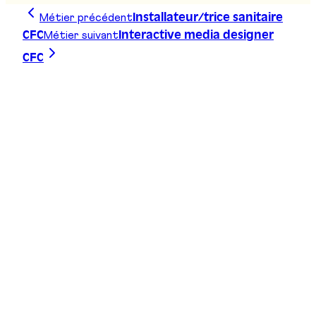
Métier précédent
Installateur/trice sanitaire
Métier suivant
CFC
Interactive media designer
CFC
Trace ta ligne, choisis ta voie