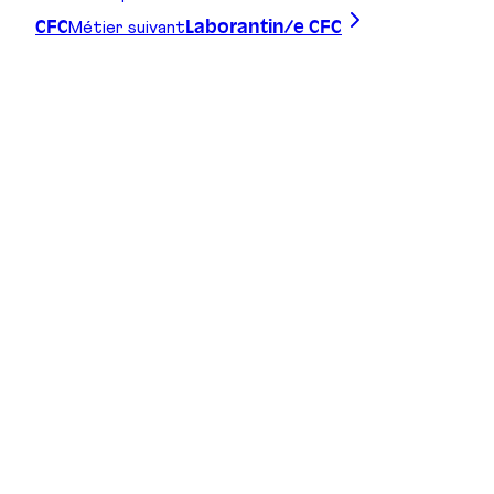
Métier suivant
CFC
Laborantin/e CFC
Trace ta ligne, choisis ta voie