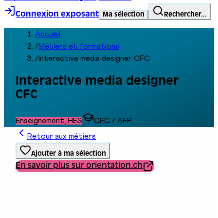
Connexion exposant
Ma sélection
Rechercher...
Accueil
/
Métiers et formations
/
Interactive media designer CFC
Interactive media designer
CFC
Enseignement, HES
CFC / AFP
Retour aux métiers
Ajouter à ma sélection
En savoir plus sur orientation.ch
Type de formation