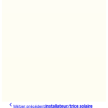
Stand
:
E13
Architecte HES
Stand
:
D03, F01
Assistant/e social/e HES
Bachelor sciences de l'environnement
Stand
:
D14
Métier précédent
Installateur/trice solaire