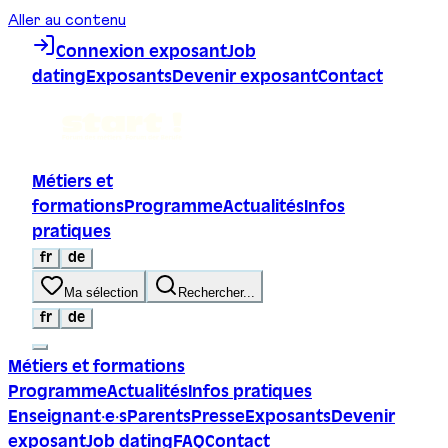
Aller au contenu
Connexion exposant
Job
dating
Exposants
Devenir exposant
Contact
Métiers et
formations
Programme
Actualités
Infos
pratiques
fr
de
Ma sélection
Rechercher...
fr
de
Métiers et formations
Programme
Actualités
Infos pratiques
Enseignant·e·s
Parents
Presse
Exposants
Devenir
exposant
Job dating
FAQ
Contact