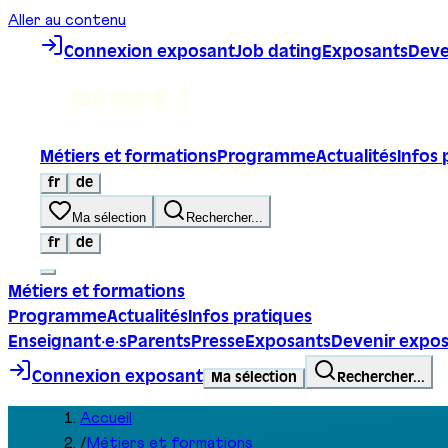
Aller au contenu
Connexion exposant
Job dating
Exposants
Deve
Métiers et formations
Programme
Actualités
Infos 
fr
de
Ma sélection
Rechercher...
fr
de
Métiers et formations
Programme
Actualités
Infos pratiques
Enseignant·e·s
Parents
Presse
Exposants
Devenir expo
Connexion exposant
Ma sélection
Rechercher...
Accueil
/
Métiers et formations