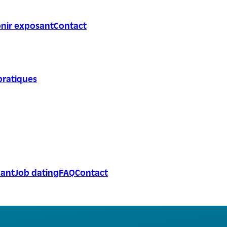
nir exposant
Contact
pratiques
sant
Job dating
FAQ
Contact