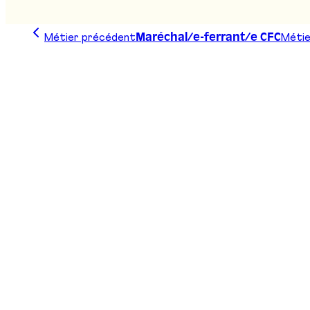
Métier précédent
Métie
Maréchal/e-ferrant/e CFC
Trace ta ligne, choisis ta voie