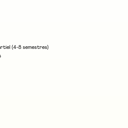
alistes capables de gérer durablement les forêts, les é
on de l’environnement, la gestion des dangers naturels, l
 à des fonctions dans la gestion forestière, la recherche
rtiel (4-8 semestres)
s
RI Fribourg, Jardin Suisse/FR