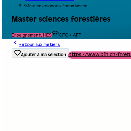
/
Master sciences forestières
Master sciences forestières
Enseignement, HES
CFC / AFP
Retour aux métiers
https://www.bfh.ch/fr/etu
Ajouter à ma sélection
Type de formation
Formation professionnelle
Stand au salon
D14
Description