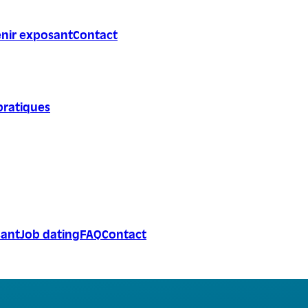
nir exposant
Contact
pratiques
sant
Job dating
FAQ
Contact