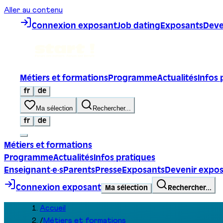
Aller au contenu
Connexion exposant
Job dating
Exposants
Deve
Métiers et formations
Programme
Actualités
Infos 
fr
de
Ma sélection
Rechercher...
fr
de
Métiers et formations
Programme
Actualités
Infos pratiques
Enseignant·e·s
Parents
Presse
Exposants
Devenir expo
Connexion exposant
Ma sélection
Rechercher...
Accueil
/
Métiers et formations