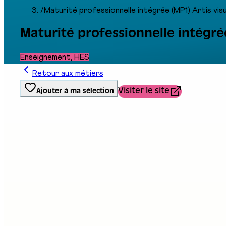
/
Maturité professionnelle intégrée (MP1) Artis vis
Maturité professionnelle intégrée
Enseignement, HES
Retour aux métiers
Visiter le site
Ajouter à ma sélection
Type de formation
École / Service
Stand au salon
E13
Description