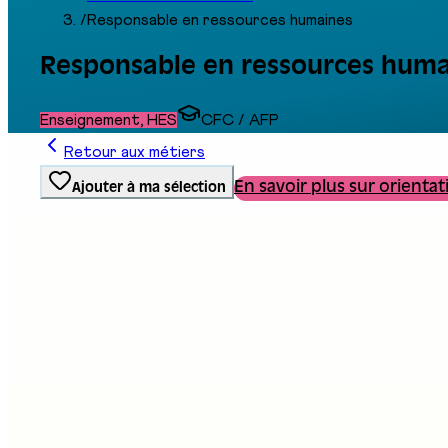
/
Responsable en ressources humaines
Responsable en ressources huma
Enseignement, HES
CFC / AFP
Retour aux métiers
En savoir plus sur orientat
Ajouter à ma sélection
Type de formation
Formation professionnelle
Description
Le responsable ou la responsable des ressources hu
organisation. Il ou elle veille au recrutement, à l