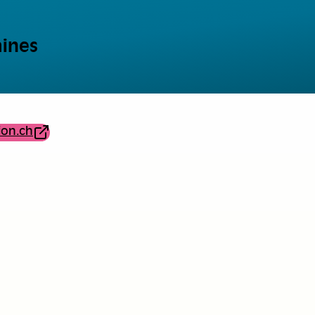
ines
ion.ch
maines planifie, coordonne et supervise la gestion du pe
’intégration, au développement et à l’accompagnement des