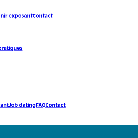
nir exposant
Contact
pratiques
sant
Job dating
FAQ
Contact