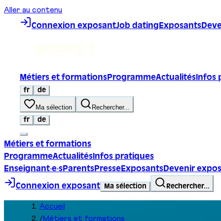
Aller au contenu
Connexion exposant
Job dating
Exposants
Deve
Métiers et formations
Programme
Actualités
Infos 
fr
de
Ma sélection
Rechercher...
fr
de
Métiers et formations
Programme
Actualités
Infos pratiques
Enseignant·e·s
Parents
Presse
Exposants
Devenir expo
Connexion exposant
Ma sélection
Rechercher...
Accueil
/
Métiers et formations