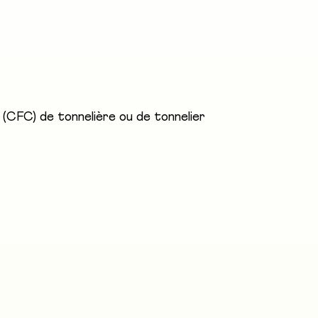
 des récipients pour la viniculture ou des objets décorati
fessionnels sont responsables de leurs créations, du proje
stratives. Elles et ils connaissent les étapes de la vinif
 (CFC) de tonnelière ou de tonnelier
ür Holzbildhauerei Brienz