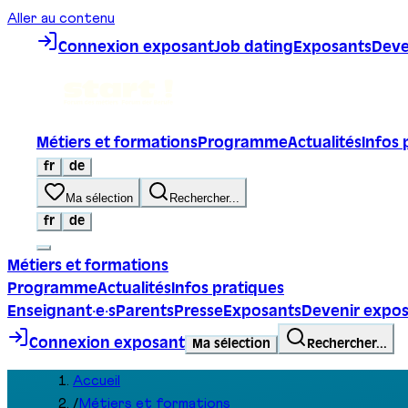
Aller au contenu
Connexion exposant
Job dating
Exposants
Deve
Métiers et formations
Programme
Actualités
Infos 
fr
de
Ma sélection
Rechercher...
fr
de
Métiers et formations
Programme
Actualités
Infos pratiques
Enseignant·e·s
Parents
Presse
Exposants
Devenir expo
Connexion exposant
Ma sélection
Rechercher...
Accueil
/
Métiers et formations