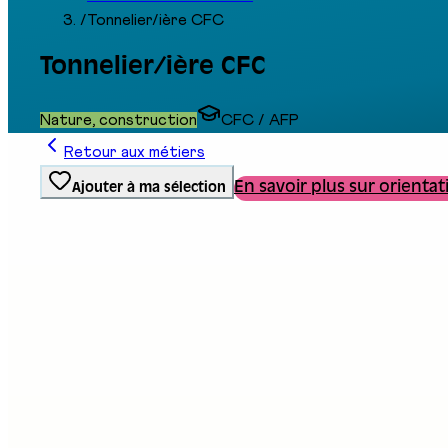
/
Tonnelier/ière CFC
Tonnelier/ière CFC
Nature, construction
CFC / AFP
Retour aux métiers
En savoir plus sur orientat
Ajouter à ma sélection
Type de formation
Formation professionnelle
Stand au salon
E08
Description