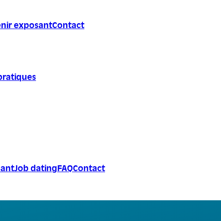
nir exposant
Contact
pratiques
sant
Job dating
FAQ
Contact