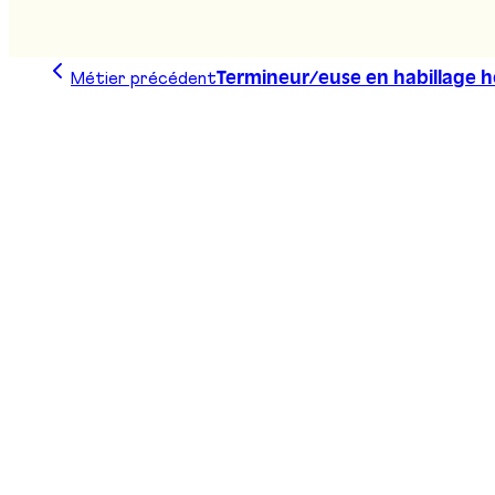
Métier précédent
Termineur/euse en habillage h
Trace ta ligne, choisis ta voie