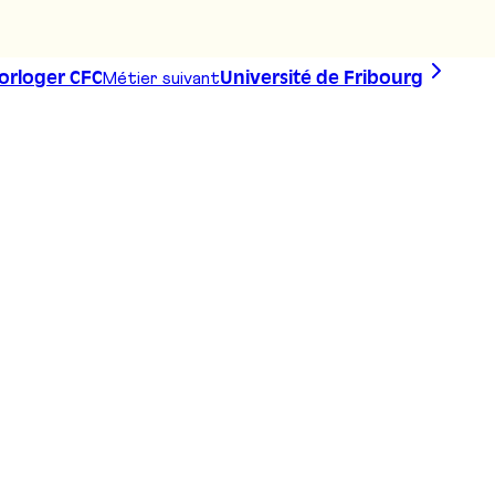
Métier suivant
orloger CFC
Université de Fribourg