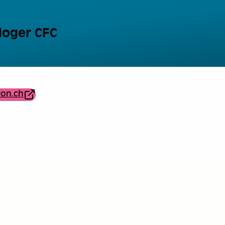
loger CFC
ion.ch