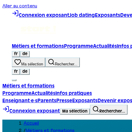
Aller au contenu
Connexion exposant
Job dating
Exposants
Deve
Métiers et formations
Programme
Actualités
Infos 
fr
de
Ma sélection
Rechercher...
fr
de
Métiers et formations
Programme
Actualités
Infos pratiques
Enseignant·e·s
Parents
Presse
Exposants
Devenir expo
Connexion exposant
Ma sélection
Rechercher...
Accueil
/
Métiers et formations