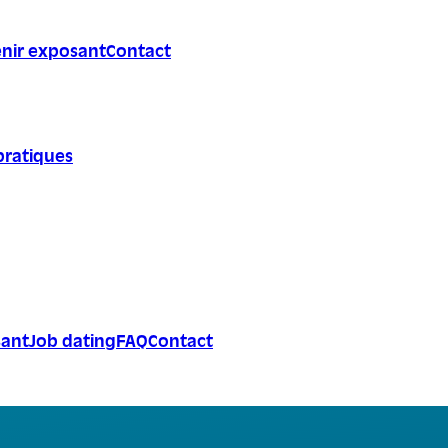
nir exposant
Contact
pratiques
sant
Job dating
FAQ
Contact