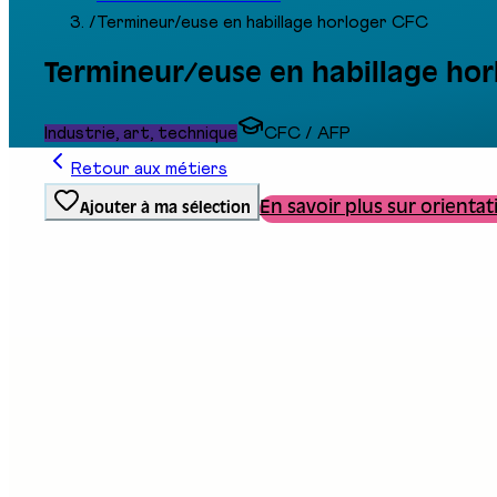
/
Termineur/euse en habillage horloger CFC
Termineur/euse en habillage hor
Industrie, art, technique
CFC / AFP
Retour aux métiers
En savoir plus sur orientat
Ajouter à ma sélection
Type de formation
Formation professionnelle
Stand au salon
E07
Description