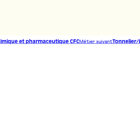
 CFC
Métier suivant
himique et pharmaceutique CFC
Tonnelier/