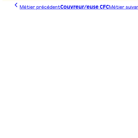
Métier précédent
Métier suiva
Couvreur/euse CFC
Trace ta ligne, choisis ta voie