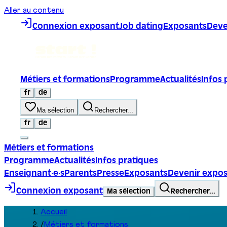
Aller au contenu
Connexion exposant
Job dating
Exposants
Deve
Métiers et formations
Programme
Actualités
Infos 
fr
de
Ma sélection
Rechercher...
fr
de
Métiers et formations
Programme
Actualités
Infos pratiques
Enseignant·e·s
Parents
Presse
Exposants
Devenir expo
Connexion exposant
Ma sélection
Rechercher...
Accueil
/
Métiers et formations