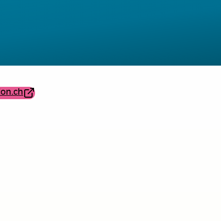
C
ion.ch