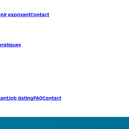
nir exposant
Contact
pratiques
sant
Job dating
FAQ
Contact