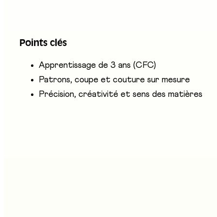
Le·la créateur·trice de vêtements CFC conçoit et co
patrons, coupe et assemble les pièces à la main ou
Points clés
professionnel travaille en atelier, avec précision, 
Apprentissage de 3 ans (CFC)
Patrons, coupe et couture sur mesure
Précision, créativité et sens des matières
ntreprises présentes
cole de Couture - EPAI
tand au salon