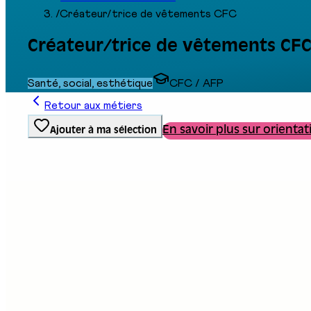
/
Créateur/trice de vêtements CFC
Créateur/trice de vêtements CF
Santé, social, esthétique
CFC / AFP
Retour aux métiers
En savoir plus sur orientat
Ajouter à ma sélection
Type de formation
Formation professionnelle
Stand au salon
G05
Description