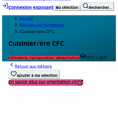
Connexion exposant
Ma sélection
Rechercher...
Accueil
/
Métiers et formations
/
Cuisinier/ère CFC
Cuisinier/ère CFC
Hôtellerie, restauration, alimentation
CFC / AFP
Retour aux métiers
Ajouter à ma sélection
En savoir plus sur orientation.ch
Type de formation
Formation professionnelle