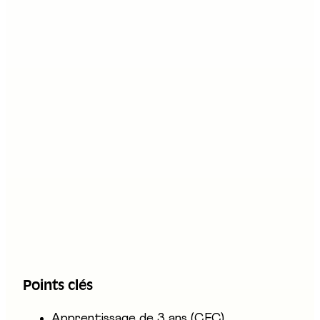
Stand au salon
C05
Description
Le·la cuisinier·ère CFC prépare des plats
chauds et froids: viandes, poissons, sauces,
entrées et desserts. Il ou elle compose les
menus, contrôle la qualité des denrées, gère les
commandes et le stockage des ingrédients, puis
dresse et présente les assiettes. Le travail
s'effectue en équipe, dans la chaleur et le
rythme soutenu d'une cuisine de restaurant,
Points clés
d'hôtel ou de collectivité.
Apprentissage de 3 ans (CFC)