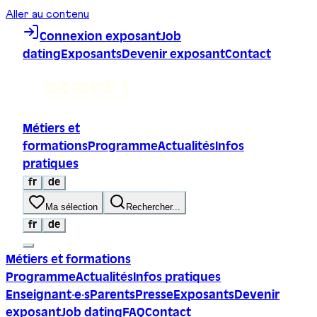
Aller au contenu
Connexion exposant
Job
dating
Exposants
Devenir exposant
Contact
Métiers et
formations
Programme
Actualités
Infos
pratiques
fr
de
Ma sélection
Rechercher...
fr
de
Métiers et formations
Programme
Actualités
Infos pratiques
Enseignant·e·s
Parents
Presse
Exposants
Devenir
exposant
Job dating
FAQ
Contact