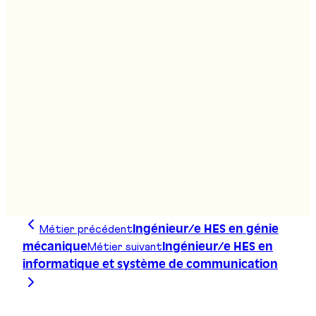
Stand
:
D03, F01
Assistant/e social/e HES
Bachelor sciences de l'environnement
Stand
:
D14
Métier précédent
Ingénieur/e HES en génie
Métier suivant
mécanique
Ingénieur/e HES en
informatique et système de communication