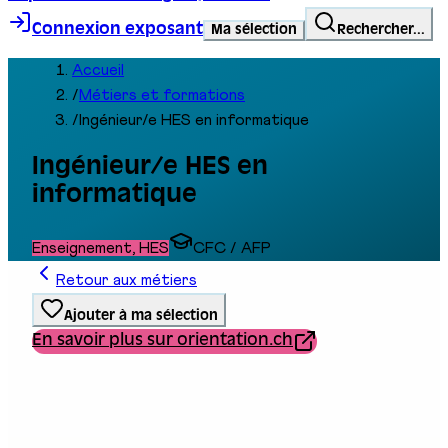
Connexion exposant
Ma sélection
Rechercher...
Accueil
/
Métiers et formations
/
Ingénieur/e HES en informatique
Ingénieur/e HES en
informatique
Enseignement, HES
CFC / AFP
Retour aux métiers
Ajouter à ma sélection
En savoir plus sur orientation.ch
Type de formation