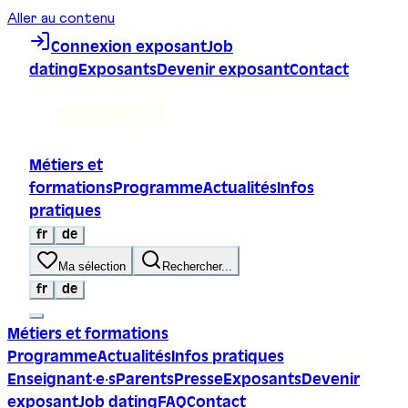
Aller au contenu
Connexion exposant
Job
dating
Exposants
Devenir exposant
Contact
Métiers et
formations
Programme
Actualités
Infos
pratiques
fr
de
Ma sélection
Rechercher...
fr
de
Métiers et formations
Programme
Actualités
Infos pratiques
Enseignant·e·s
Parents
Presse
Exposants
Devenir
exposant
Job dating
FAQ
Contact