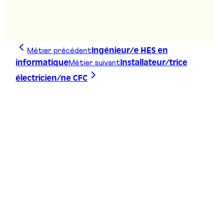
Bachelor sciences de l'environnement
Stand
:
D14
Métier précédent
Ingénieur/e HES en
Métier suivant
informatique
Installateur/trice
électricien/ne CFC
Trace ta ligne, choisis ta voie