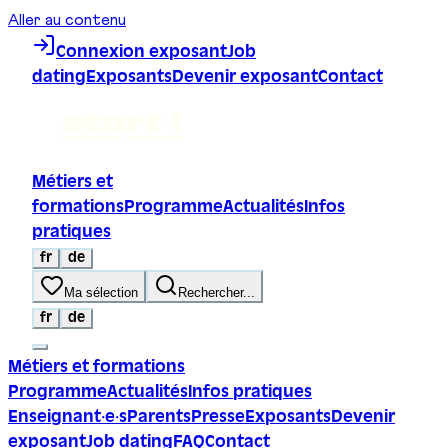
Aller au contenu
Connexion exposant
Job
dating
Exposants
Devenir exposant
Contact
Métiers et
formations
Programme
Actualités
Infos
pratiques
fr
de
Ma sélection
Rechercher...
fr
de
Métiers et formations
Programme
Actualités
Infos pratiques
Enseignant·e·s
Parents
Presse
Exposants
Devenir
exposant
Job dating
FAQ
Contact