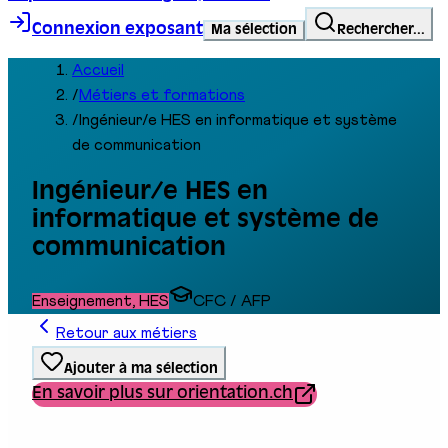
Connexion exposant
Ma sélection
Rechercher...
Accueil
/
Métiers et formations
/
Ingénieur/e HES en informatique et système
de communication
Ingénieur/e HES en
informatique et système de
communication
Enseignement, HES
CFC / AFP
Retour aux métiers
Ajouter à ma sélection
En savoir plus sur orientation.ch