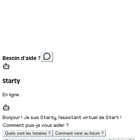
Mentions légales
Protection des données
Cookies
Site réalisé par
Anorac Studio
Crédit photo :
Besoin d'aide ?
Stemutz
Starty
En ligne
Bonjour ! Je suis Starty, l'assistant virtuel de Start !
Comment puis-je vous aider ?
Quels sont les horaires ?
Comment venir au forum ?