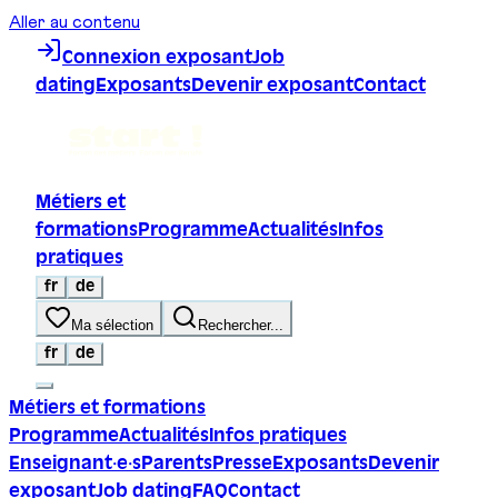
Aller au contenu
Connexion exposant
Job
dating
Exposants
Devenir exposant
Contact
Métiers et
formations
Programme
Actualités
Infos
pratiques
fr
de
Ma sélection
Rechercher...
fr
de
Métiers et formations
Programme
Actualités
Infos pratiques
Enseignant·e·s
Parents
Presse
Exposants
Devenir
exposant
Job dating
FAQ
Contact