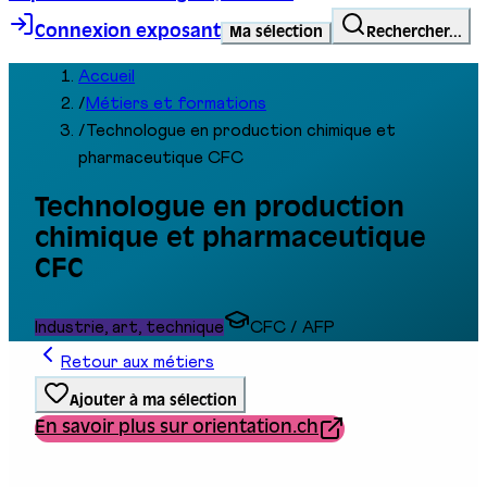
Connexion exposant
Ma sélection
Rechercher...
Accueil
/
Métiers et formations
/
Technologue en production chimique et
pharmaceutique CFC
Technologue en production
chimique et pharmaceutique
CFC
Industrie, art, technique
CFC / AFP
Retour aux métiers
Ajouter à ma sélection
En savoir plus sur orientation.ch