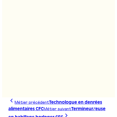
Stand
:
E10
Carrossier/ère-tôlier/ère CFC
Stand
:
E10
Dessinateur/trice en construction
microtechnique CFC
Stand
:
E07
Métier précédent
Technologue en denrées
Métier suivant
alimentaires CFC
Termineur/euse