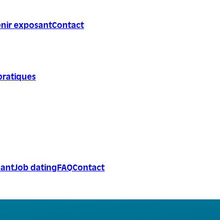
nir exposant
Contact
pratiques
sant
Job dating
FAQ
Contact