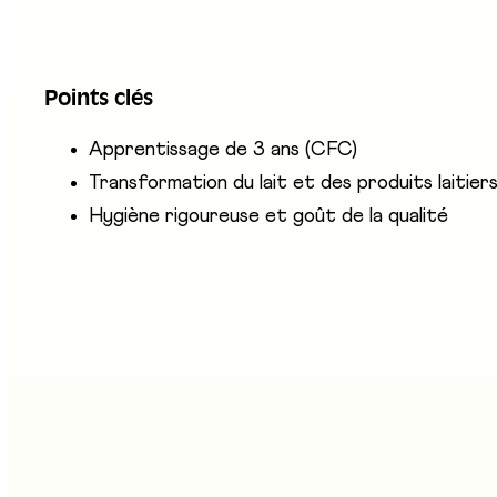
Le·la technologue du lait CFC transforme le lait en 
contrôle chaque jour la qualité des produits et resp
Points clés
participe aussi à la vente et au conseil à la clientèle
Apprentissage de 3 ans (CFC)
Transformation du lait et des produits laitier
Hygiène rigoureuse et goût de la qualité
ntreprises présentes
mmission technologue du lait - CTIL
tand au salon