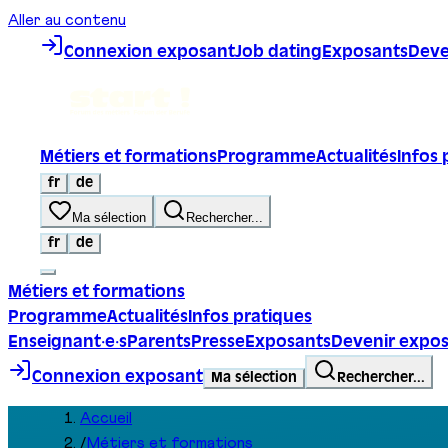
Aller au contenu
Connexion exposant
Job dating
Exposants
Deve
Métiers et formations
Programme
Actualités
Infos 
fr
de
Ma sélection
Rechercher...
fr
de
Métiers et formations
Programme
Actualités
Infos pratiques
Enseignant·e·s
Parents
Presse
Exposants
Devenir expo
Connexion exposant
Ma sélection
Rechercher...
Accueil
/
Métiers et formations