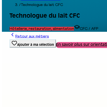
/
Technologue du lait CFC
Technologue du lait CFC
Hôtellerie, restauration, alimentation
CFC / AFP
Retour aux métiers
En savoir plus sur orientat
Ajouter à ma sélection
Type de formation
Formation professionnelle
Stand au salon
C03
Description