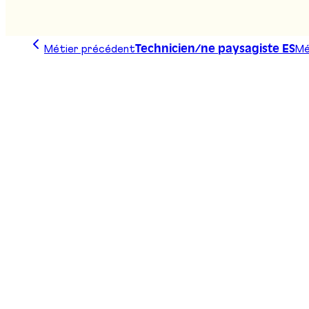
Métier précédent
Mé
Technicien/ne paysagiste ES
Trace ta ligne, choisis ta voie