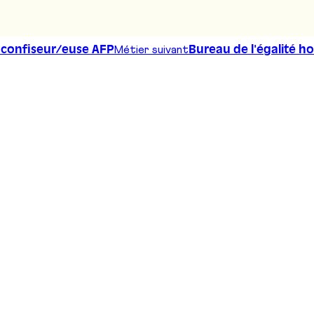
Métier suivant
- confiseur/euse AFP
Bureau de l'égalité h