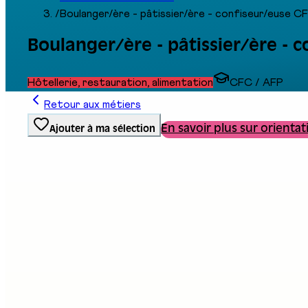
/
Boulanger/ère - pâtissier/ère - confiseur/euse C
Boulanger/ère - pâtissier/ère - 
Hôtellerie, restauration, alimentation
CFC / AFP
Retour aux métiers
En savoir plus sur orientat
Ajouter à ma sélection
Type de formation
Formation professionnelle
Stand au salon
C02
Description