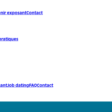
nir exposant
Contact
pratiques
sant
Job dating
FAQ
Contact