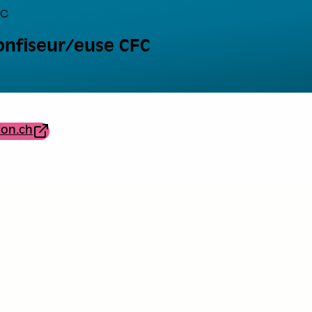
FC
confiseur/euse CFC
ion.ch