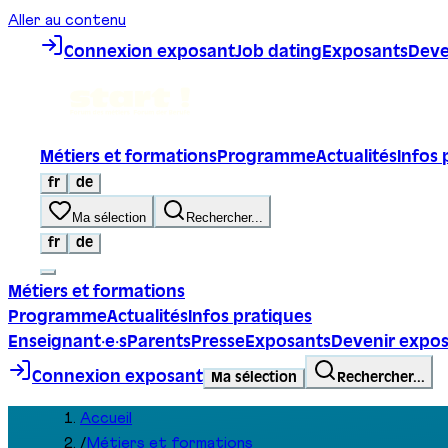
Aller au contenu
Connexion exposant
Job dating
Exposants
Deve
Métiers et formations
Programme
Actualités
Infos 
fr
de
Ma sélection
Rechercher...
fr
de
Métiers et formations
Programme
Actualités
Infos pratiques
Enseignant·e·s
Parents
Presse
Exposants
Devenir expo
Connexion exposant
Ma sélection
Rechercher...
Accueil
/
Métiers et formations