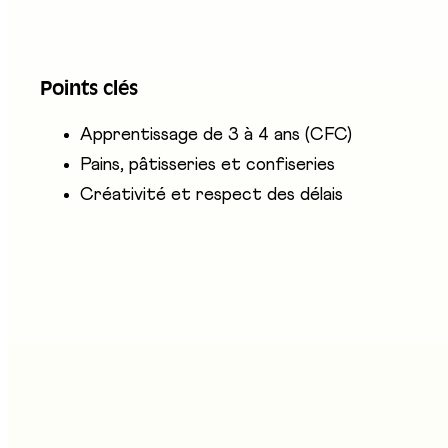
Le·la boulanger·ère-pâtissier·ère-confiseur·euse CF
façonne, cuit et décore les produits, gère les quanti
Points clés
pâtisserie ou en confiserie-pâtisserie, en veillant c
Apprentissage de 3 à 4 ans (CFC)
Pains, pâtisseries et confiseries
Créativité et respect des délais
ntreprises présentes
sociation des artisans boulangers-pâtissiers-confiseurs du 
tand au salon