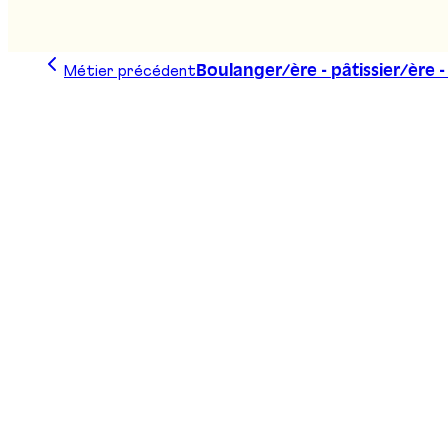
Métier précédent
Boulanger/ère - pâtissier/ère 
Trace ta ligne, choisis ta voie