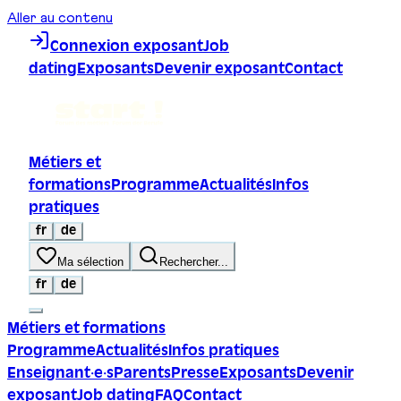
Aller au contenu
Connexion exposant
Job
dating
Exposants
Devenir exposant
Contact
Métiers et
formations
Programme
Actualités
Infos
pratiques
fr
de
Ma sélection
Rechercher...
fr
de
Métiers et formations
Programme
Actualités
Infos pratiques
Enseignant·e·s
Parents
Presse
Exposants
Devenir
exposant
Job dating
FAQ
Contact