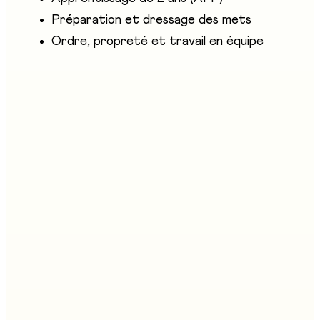
Préparation et dressage des mets
Ordre, propreté et travail en équipe
Entreprises présentes
Hotel & Gastro formation Fribourg
Stand au salon
C05
C05