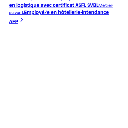
Métier
en logistique avec certificat ASFL SVBL
suivant
Employé/e en hôtellerie-intendance
AFP
Trace ta ligne, choisis ta voie