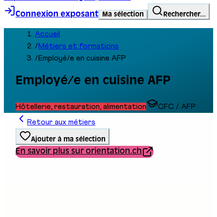
Connexion exposant
Ma sélection
Rechercher...
Accueil
/
Métiers et formations
/
Employé/e en cuisine AFP
Employé/e en cuisine AFP
Hôtellerie, restauration, alimentation
CFC / AFP
Retour aux métiers
Ajouter à ma sélection
En savoir plus sur orientation.ch
Type de formation
Formation professionnelle