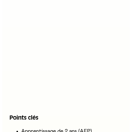
Stand au salon
C05
Description
L'employé·e en cuisine AFP réceptionne et
prépare les aliments, puis assiste les
cuisinier·ères dans la confection des plats
chauds et froids. Il ou elle connaît l'origine et
l'usage des denrées, dresse les mets de façon
soignée et participe au nettoyage et au
rangement du poste de travail. L'activité se
déroule en équipe, dans la cuisine d'un
Points clés
restaurant, d'un hôtel ou d'une cantine.
Apprentissage de 2 ans (AFP)