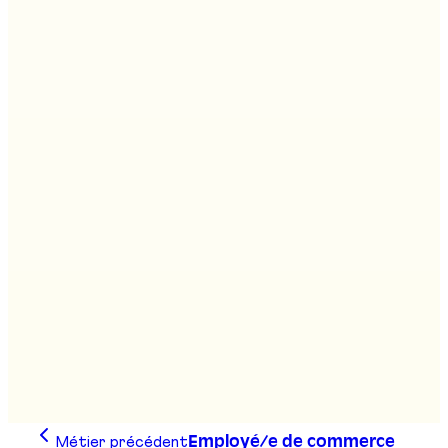
Stand
:
C01
Boulanger/ère - pâtissier/ère -
confiseur/euse AFP
Stand
:
C02
Boulanger/ère - pâtissier/ère -
confiseur/euse CFC
Stand
:
C02
Métier précédent
Employé/e de commerce