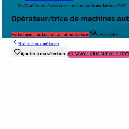
/
Opérateur/trice de machines automatisées CFC
Opérateur/trice de machines au
Hôtellerie, restauration, alimentation
CFC / AFP
Retour aux métiers
En savoir plus sur orientat
Ajouter à ma sélection
Type de formation
Formation professionnelle
Stand au salon
E05
Description