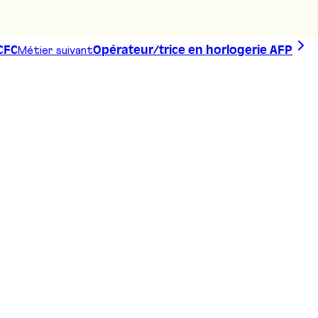
Métier suivant
CFC
Opérateur/trice en horlogerie AFP