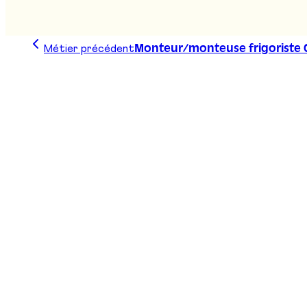
Métier précédent
Monteur/monteuse frigoriste 
Trace ta ligne, choisis ta voie