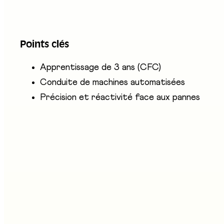
L'opérateur·trice de machines automatisées CFC pr
alimentaire. Il ou elle lance la production, contrô
Points clés
de dysfonctionnement. Il ou elle veille aussi à la qu
Apprentissage de 3 ans (CFC)
Conduite de machines automatisées
Précision et réactivité face aux pannes
ntreprises présentes
llage Technique
tand au salon