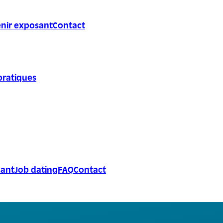
nir exposant
Contact
pratiques
sant
Job dating
FAQ
Contact