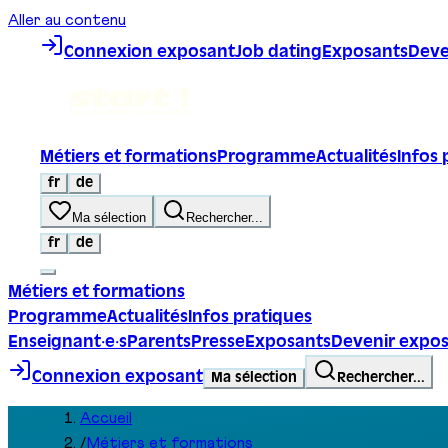
Aller au contenu
Connexion exposant
Job dating
Exposants
Deve
Métiers et formations
Programme
Actualités
Infos 
fr
de
Ma sélection
Rechercher...
fr
de
Métiers et formations
Programme
Actualités
Infos pratiques
Enseignant·e·s
Parents
Presse
Exposants
Devenir expo
Connexion exposant
Ma sélection
Rechercher...
Accueil
/
Métiers et formations