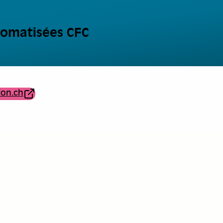
tomatisées CFC
ion.ch