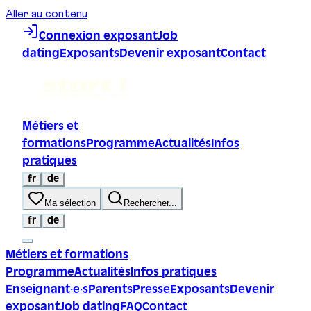
Aller au contenu
Connexion exposant
Job
dating
Exposants
Devenir exposant
Contact
Métiers et
formations
Programme
Actualités
Infos
pratiques
fr
de
Ma sélection
Rechercher...
fr
de
Métiers et formations
Programme
Actualités
Infos pratiques
Enseignant·e·s
Parents
Presse
Exposants
Devenir
exposant
Job dating
FAQ
Contact