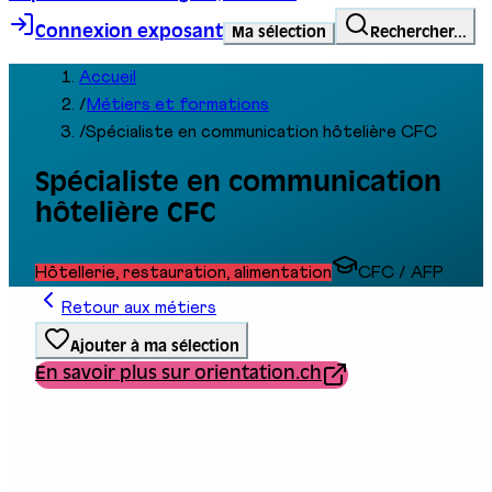
Connexion exposant
Ma sélection
Rechercher...
Accueil
/
Métiers et formations
/
Spécialiste en communication hôtelière CFC
Spécialiste en communication
hôtelière CFC
Hôtellerie, restauration, alimentation
CFC / AFP
Retour aux métiers
Ajouter à ma sélection
En savoir plus sur orientation.ch
Type de formation