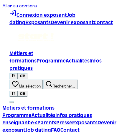
Aller au contenu
Connexion exposant
Job
dating
Exposants
Devenir exposant
Contact
Métiers et
formations
Programme
Actualités
Infos
pratiques
fr
de
Ma sélection
Rechercher...
fr
de
Métiers et formations
Programme
Actualités
Infos pratiques
Enseignant·e·s
Parents
Presse
Exposants
Devenir
exposant
Job dating
FAQ
Contact