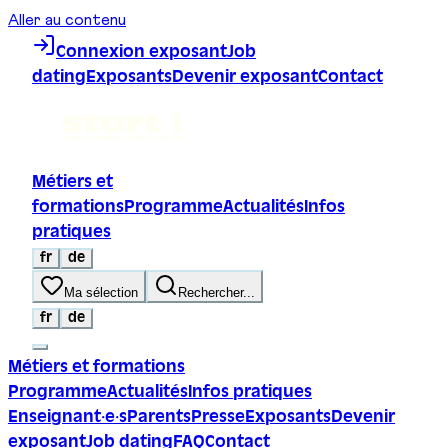
Aller au contenu
Connexion exposant
Job
dating
Exposants
Devenir exposant
Contact
Métiers et
formations
Programme
Actualités
Infos
pratiques
fr
de
Ma sélection
Rechercher...
fr
de
Métiers et formations
Programme
Actualités
Infos pratiques
Enseignant·e·s
Parents
Presse
Exposants
Devenir
exposant
Job dating
FAQ
Contact